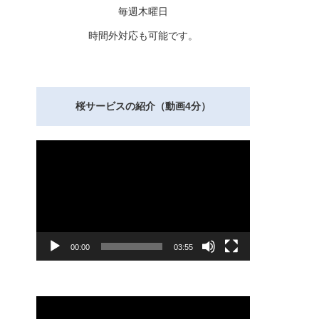
毎週木曜日
時間外対応も可能です。
桜サービスの紹介（動画4分）
動
画
プ
レ
ー
ヤ
ー
00:00
03:55
動
画
プ