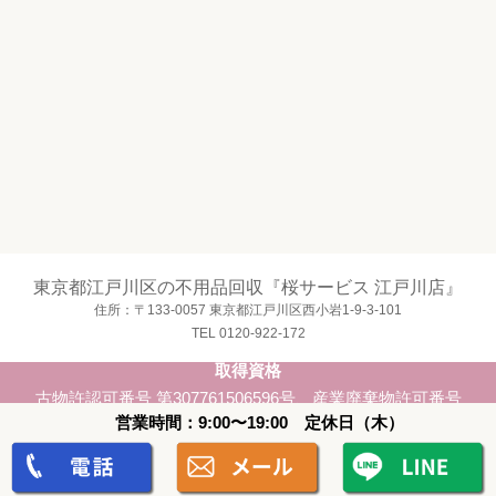
東京都江戸川区の不用品回収『桜サービス 江戸川店』
住所：〒133-0057 東京都江戸川区西小岩1-9-3-101
TEL 0120-922-172
取得資格
古物許認可番号 第307761506596号、産業廃棄物許可番号
第1300212034号、一般廃棄物業者提携済、遺品整理士、第
営業時間：9:00〜19:00 定休日（木）
二種電気工事士、宅地建物取引主任
Copyright ©
江戸川区の不用品回収『桜サービス 江戸川店』