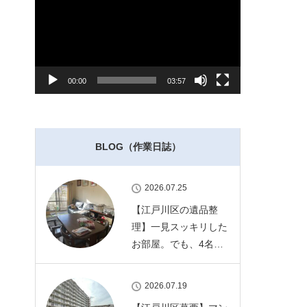
レ
ー
ヤ
ー
00:00
03:57
BLOG（作業日誌）
2026.07.25
【江戸川区の遺品整
理】一見スッキリした
お部屋。でも、4名…
2026.07.19