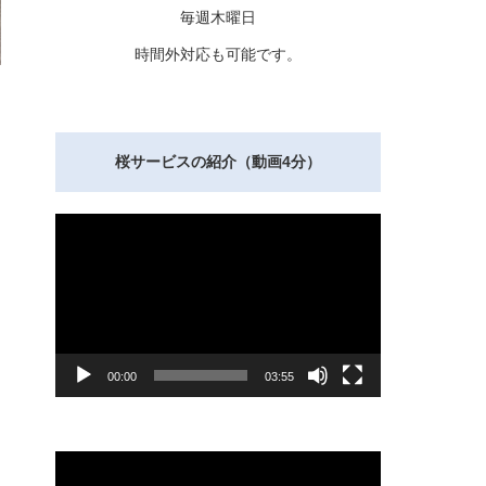
毎週木曜日
時間外対応も可能です。
桜サービスの紹介（動画4分）
動
画
プ
レ
ー
ヤ
ー
00:00
03:55
動
画
プ