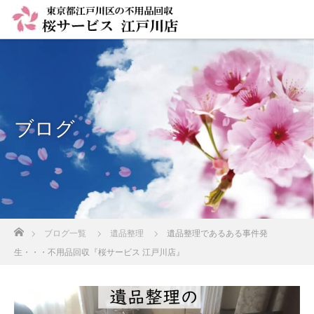
ブログ
ホーム
ブログ一覧
遺品整理
遺品整理であるある事件発
生・・・不用品回収『桜サービス 江戸川店』