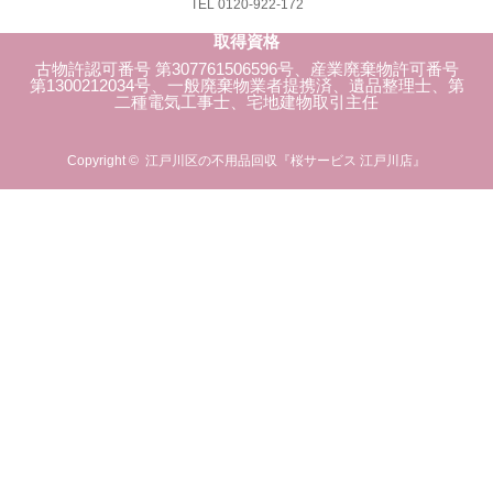
TEL 0120-922-172
取得資格
古物許認可番号 第307761506596号、産業廃棄物許可番号
第1300212034号、一般廃棄物業者提携済、遺品整理士、第
二種電気工事士、宅地建物取引主任
Copyright ©
江戸川区の不用品回収『桜サービス 江戸川店』