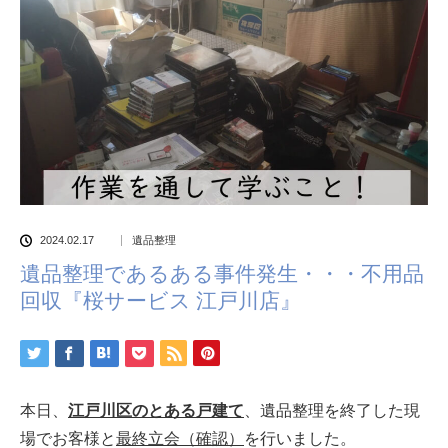
2024.02.17
遺品整理
遺品整理であるある事件発生・・・不用品
回収『桜サービス 江戸川店』
本日、
江戸川区
のとある戸建て
、遺品整理を終了した現
場でお客様と
最終立会（確認）
を行いました。