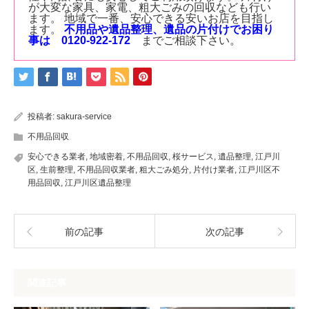
が大変な家具、家電、粗大ごみの回収なども行い
ます。
地域で一番、安心できる安いお店を目指し
ます。
不用品や遺品整理、遺品の片付けでお困り
事は 0120-922-172
までご相談下さい。
投稿者:
sakura-service
不用品回収
安心できる業者
,
地域密着
,
不用品回収
,
桜サービス
,
遺品整理
,
江戸川
区
,
生前整理
,
不用品回収業者
,
粗大ごみ処分
,
片付け業者
,
江戸川区不
用品回収
,
江戸川区遺品整理
前の記事
次の記事
関連記事