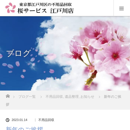
ブログ
ホーム
ブログ一覧
不用品回収
,
遺品整理
,
お知らせ
新年のご挨
拶
2023.01.14
不用品回収
新年のご挨拶