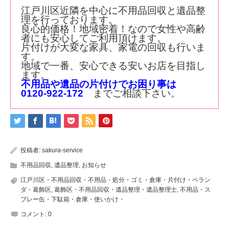
江戸川区近隣を中心に不用品回収と遺品整
理を行っております。
良心的価格！地域密着！なので女性や高齢
者にも安心してご利用頂けます。
片付けが大変な家具、家電の回収も行いま
す。
地域で一番、安心できる安いお店を目指し
ます。
不用品や遺品の片付けでお困り事は
0120-922-172
までご相談下さい。
投稿者:
sakura-service
不用品回収
,
遺品整理
,
お知らせ
江戸川区・不用品回収・不用品・処分・ゴミ・倉庫・片付け・ベラン
ダ・葛飾区
,
葛飾区・不用品回収・遺品整理・遺品整理士
,
不用品・ス
プレー缶・下駄箱・倉庫・使いかけ・
コメント:
0