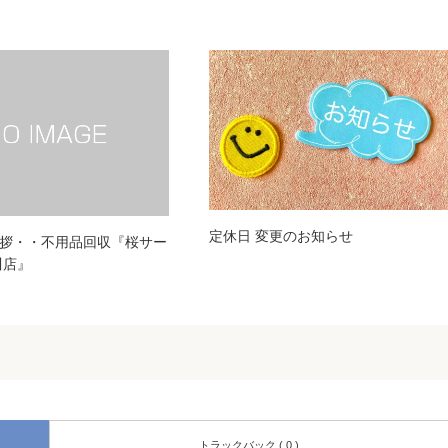
定休日 変更のお知らせ
拶・・不用品回収『桜サー
川店』
トラックバック ( 0 )