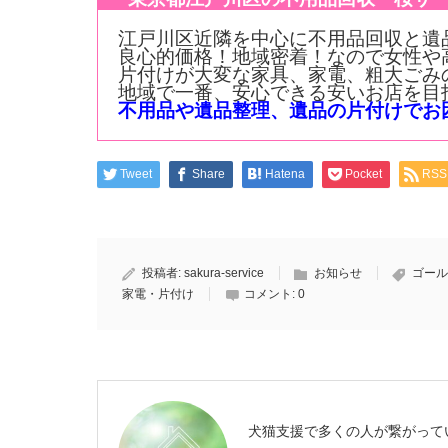
江戸川区近隣を中心に不用品回収と遺
良心的価格！地域密着！なので女性や
片付けが大変な家具、家電、粗大ごみ
地域で一番、安心できる安いお店を目
不用品や遺品整理、遺品の片付けでお困り事
Tweet
Share
Hatena
Pocket
RSS
投稿者:
sakura-service
お知らせ
ゴール
家電・片付け
コメント:
0
犬猫支援で多くの人が繋がって