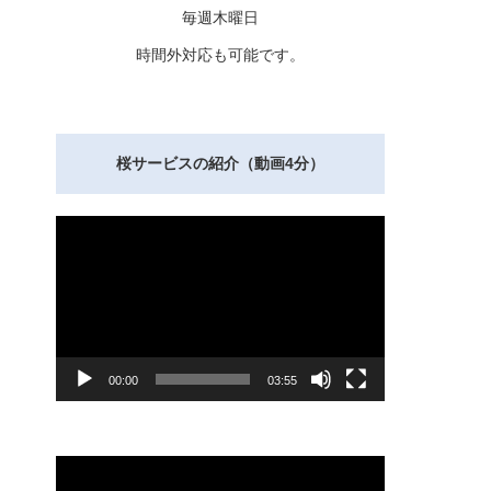
毎週木曜日
時間外対応も可能です。
桜サービスの紹介（動画4分）
動
画
プ
レ
ー
ヤ
ー
00:00
03:55
動
画
プ