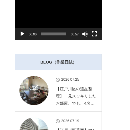
レ
ー
ヤ
ー
00:00
03:57
BLOG（作業日誌）
2026.07.25
【江戸川区の遺品整
理】一見スッキリした
お部屋。でも、4名…
2026.07.19