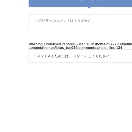
この記事へのコメントはありません。
Warning
: Undefined variable $user_ID in
/home/c9727039/publ
content/themes/lotus_tcd039/comments.php
on line
134
コメントするためには、
ログイン
してください。