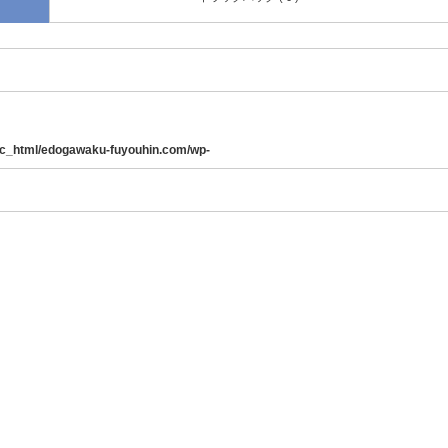
ic_html/edogawaku-fuyouhin.com/wp-