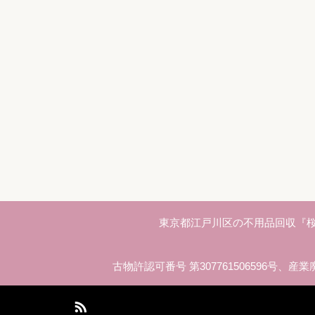
東京都江戸川区の不用品回収『桜
古物許認可番号 第307761506596号