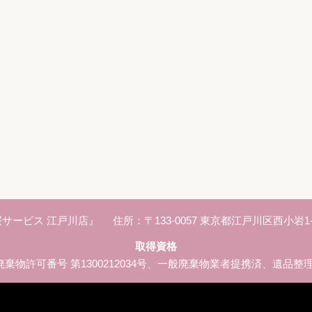
サービス 江戸川店』
住所：〒133-0057 東京都江戸川区西小岩1-9-
取得資格
、産業廃棄物許可番号 第1300212034号、一般廃棄物業者提携済、