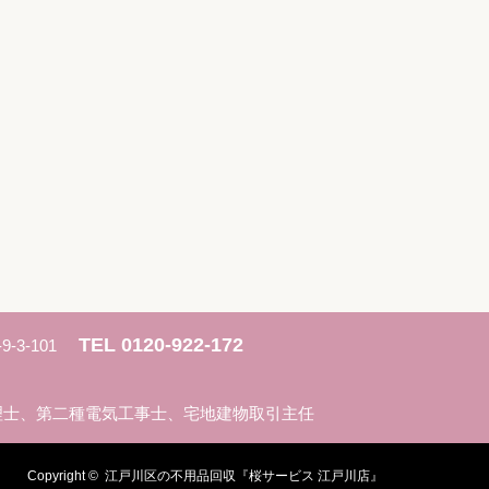
TEL 0120-922-172
3-101
遺品整理士、第二種電気工事士、宅地建物取引主任
Copyright ©
江戸川区の不用品回収『桜サービス 江戸川店』