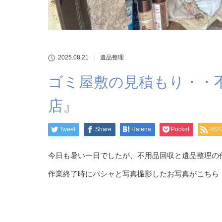
2025.08.21
遺品整理
ゴミ屋敷の見積もり・・
店』
Tweet
Share
Hatena
Pocket
RSS
今日も暑い一日でしたが、不用品回収と遺品整理の
作業終了時にパシャと写真撮影したお写真がこちら