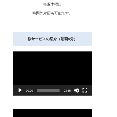
毎週木曜日
時間外対応も可能です。
桜サービスの紹介（動画4分）
動
画
プ
レ
ー
ヤ
ー
00:00
03:55
動
画
プ