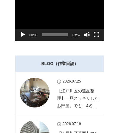
レ
ー
ヤ
ー
00:00
03:57
BLOG（作業日誌）
2026.07.25
【江戸川区の遺品整
理】一見スッキリした
お部屋。でも、4名…
2026.07.19