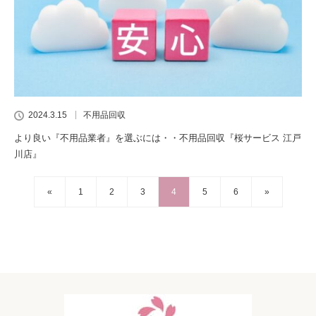
2024.3.15
不用品回収
より良い『不用品業者』を選ぶには・・不用品回収『桜サービス 江戸
川店』
«
1
2
3
4
5
6
»