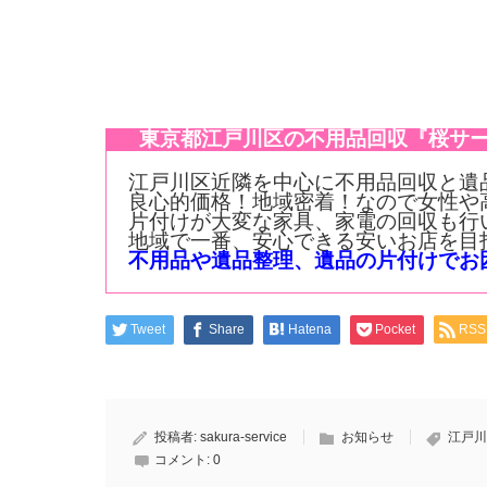
東京都江戸川区の不用品回収『桜サー
江戸川区近隣を中心に不用品回収と遺
良心的価格！地域密着！なので女性や
片付けが大変な家具、家電の回収も行
地域で一番、安心できる安いお店を目
不用品や遺品整理、遺品の片付けでお困り事
Tweet
Share
Hatena
Pocket
RSS
投稿者:
sakura-service
お知らせ
江戸川
コメント:
0