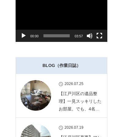
レ
ー
ヤ
ー
00:00
03:57
BLOG（作業日誌）
2026.07.25
【江戸川区の遺品整
理】一見スッキリした
お部屋。でも、4名…
2026.07.19