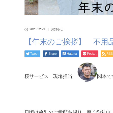
2023.12.29
お知らせ
【年末のご挨拶】 不用
Tweet
Share
Hatena
Pocket
RSS
桜サービス 現場担当
関本で
日頃は格別のご愛顧を賜り、厚く御礼申