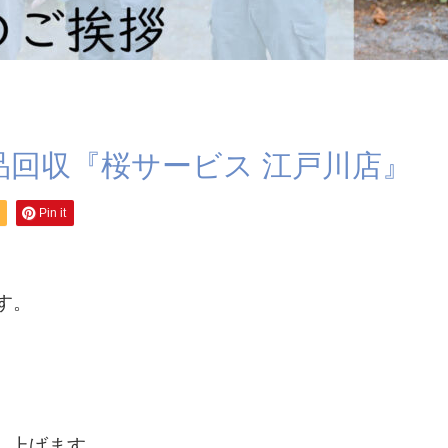
品回収『桜サービス 江戸川店』
Pin it
す。
し上げます。