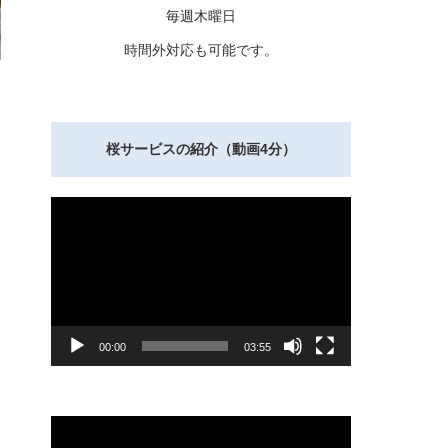
毎週木曜日
時間外対応も可能です。
桜サービスの紹介（動画4分）
動
画
プ
レ
ー
ヤ
ー
00:00
03:55
動
画
プ